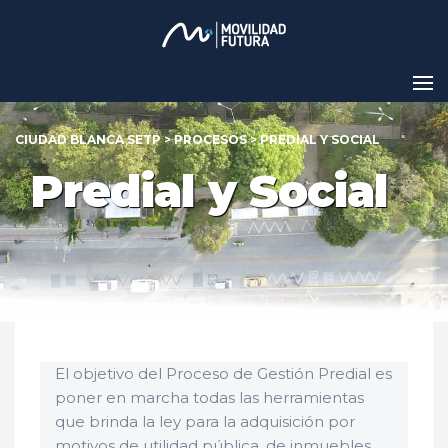
CIUDAD BLANCA SETP
>
PROCESOS
>
PREDIAL Y SOCIAL
Predial y Social
El objetivo del Proceso de Gestión Predial es
poner en marcha todas las herramientas
que brinda la ley para la adquisición por
motivos de utilidad pública, de inmuebles