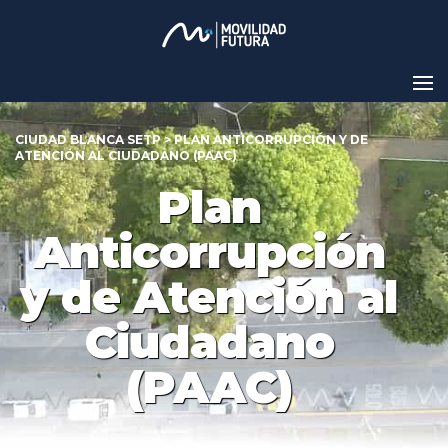
CIUDAD BLANCA SETP
>
PLAN ANTICORRUPCIÓN Y DE
ATENCIÓN AL CIUDADANO (PAAC)
Plan
Anticorrupción
y de Atención al
Ciudadano
(PAAC)